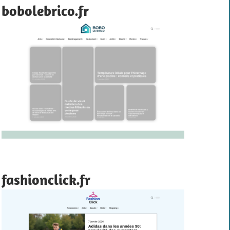
bobolebrico.fr
fashionclick.fr