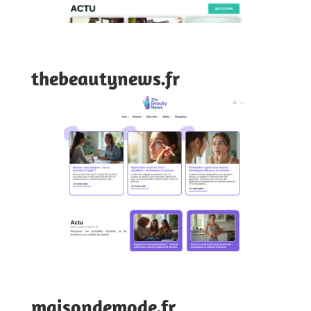
thebeautynews.fr
maisondemode.fr